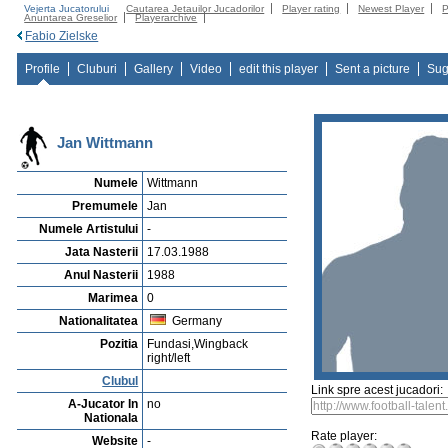
Vejerta Jucatorului
Cautarea Jetauilor Jucadorilor
Player rating
Newest Player
P
Anuntarea Greselior
Playerarchive
Fabio Zielske
Profile
Cluburi
Gallery
Video
edit this player
Sent a picture
Sug
Jan Wittmann
Numele
Wittmann
Premumele
Jan
Numele Artistului
-
Jata Nasterii
17.03.1988
Anul Nasterii
1988
Marimea
0
Nationalitatea
Germany
Pozitia
Fundasi,Wingback
right/left
Clubul
Link spre acest jucadori:
A-Jucator In
no
Nationala
Rate player:
Website
-