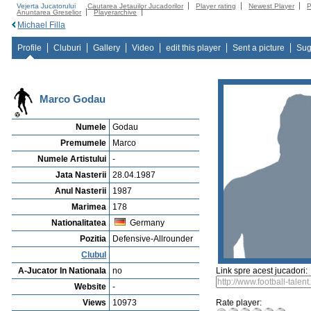
Vejerta Jucatorului
Cautarea Jetauilor Jucadorilor
Player rating
Newest Player
P
Anuntarea Greselior
Playerarchive
Michael Filla
Profile
Cluburi
Gallery
Video
edit this player
Sent a picture
Sug
Marco Godau
Numele
Godau
Premumele
Marco
Numele Artistului
-
Jata Nasterii
28.04.1987
Anul Nasterii
1987
Marimea
178
Nationalitatea
Germany
Pozitia
Defensive-Allrounder
Clubul
A-Jucator In Nationala
no
Link spre acest jucadori:
Website
-
Views
10973
Rate player: