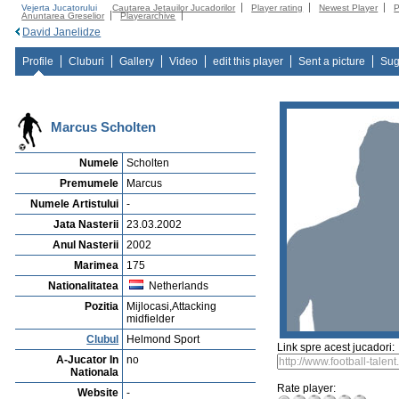
Vejerta Jucatorului
Cautarea Jetauilor Jucadorilor
Player rating
Newest Player
P
Anuntarea Greselior
Playerarchive
David Janelidze
Profile
Cluburi
Gallery
Video
edit this player
Sent a picture
Sug
Marcus Scholten
Numele
Scholten
Premumele
Marcus
Numele Artistului
-
Jata Nasterii
23.03.2002
Anul Nasterii
2002
Marimea
175
Nationalitatea
Netherlands
Pozitia
Mijlocasi,Attacking
midfielder
Clubul
Helmond Sport
Link spre acest jucadori:
A-Jucator In
no
Nationala
Rate player:
Website
-