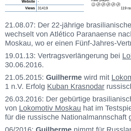
Rate player:
Website
-
Views
31419
119 ra
21.08.07: Der 22-jährige brasilianisch
wechselt von Atlético Paranaense na
Moskau, wo er einen Fünf-Jahres-Vertr
19.01.13: Vertragsverlängerung bei
Lo
30.06.2016.
21.05.2015:
Guilherme
wird mit
Lokom
1 n.V. Erfolg
Kuban Krasnodar
russisc
26.03.2016: Der gebürtige brasilianis
von
Lokomotiv Moskau
hat im Testspi
für die russische Nationalmannschaft
06/2016:
Guilherme
nimmt für Russla