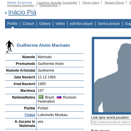
Vejerta Jucatorului
Cautarea Jetauilor Jucadorilor
Player rating
Newest Player
P
Anuntarea Greselior
Playerarchive
Inácio Piá
Profile
Cluburi
Gallery
Video
edit this player
Sent a picture
Sug
Guilherme Alvim Marinato
Numele
Marinato
Premumele
Guilherme Alvim
Numele Artistului
Guilherme
Jata Nasterii
12.12.1985
Anul Nasterii
1985
Marimea
197
Nationalitatea
Brazil,
Russian
Federation
Pozitia
Portari
Clubul
Lokomotiv Moskau
Link spre acest jucadori:
A-Jucator In
yes
Nationala