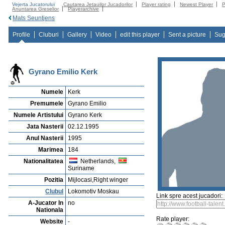
Vejerta Jucatorului
Cautarea Jetauilor Jucadorilor
Player rating
Newest Player
P
Anuntarea Greselior
Playerarchive
Mats Seuntjens
Profile
Cluburi
Gallery
Video
edit this player
Sent a picture
Sug
Gyrano Emilio Kerk
Numele
Kerk
Premumele
Gyrano Emilio
Numele Artistului
Gyrano Kerk
Jata Nasterii
02.12.1995
Anul Nasterii
1995
Marimea
184
Nationalitatea
Netherlands,
Suriname
Pozitia
Mijlocasi,Right winger
Clubul
Lokomotiv Moskau
Link spre acest jucadori:
A-Jucator In
no
Nationala
Rate player:
Website
-