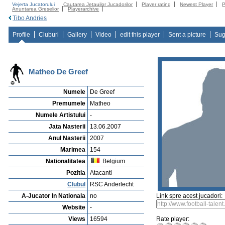
Vejerta Jucatorului
Cautarea Jetauilor Jucadorilor
Player rating
Newest Player
P
Anuntarea Greselior
Playerarchive
Tibo Andries
Profile
Cluburi
Gallery
Video
edit this player
Sent a picture
Sug
Matheo De Greef
Numele
De Greef
Premumele
Matheo
Numele Artistului
-
Jata Nasterii
13.06.2007
Anul Nasterii
2007
Marimea
154
Nationalitatea
Belgium
Pozitia
Atacanti
Clubul
RSC Anderlecht
A-Jucator In Nationala
no
Link spre acest jucadori:
Website
-
Views
16594
Rate player: