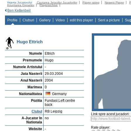
Vejerta Jucatorului
Cautarea Jetauilor Jucadorilor
Player rating
Newest Player
P
Anuntarea Greselior
Playerarchive
Ben Kettenbeil
Profile
Cluburi
Gallery
Video
edit this player
Sent a picture
Sug
Hugo Ettrich
Numele
Ettrich
Premumele
Hugo
Numele Artistului
-
Jata Nasterii
29.03.2004
Anul Nasterii
2004
Marimea
0
Nationalitatea
Germany
Pozitia
Fundasi,Left centre
back
Clubul
RB Leipzig
Link spre acest jucadori:
A-Jucator In
no
Nationala
Rate player:
Website
-