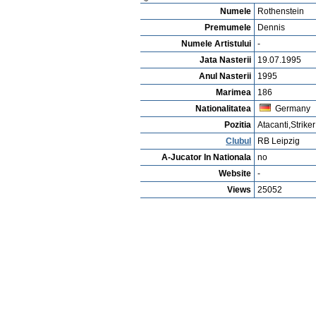
Vejerta Jucatorului
Cautarea Jetauilor Jucadorilor
Anuntarea Greselior
Playerarchive
Philipp Borgi
Profile
Cluburi
Gallery
Video
edit 
Dennis Rothenstein
Numele
Rothenstein
Premumele
Dennis
Numele Artistului
-
Jata Nasterii
19.07.1995
Anul Nasterii
1995
Marimea
186
Nationalitatea
Germany
Pozitia
Atacanti,Striker
Clubul
RB Leipzig
A-Jucator In Nationala
no
Website
-
Views
25052