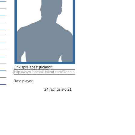
Player rating
Newest Player
Propunerea Jucatorului
Sent a picture
Suggest vide
Marv
this player
Sent a picture
Suggest video
Link spre acest jucadori:
Rate player: