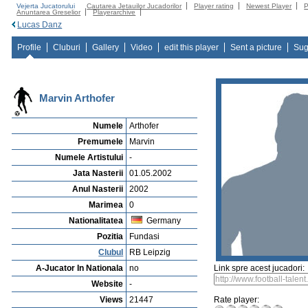
Vejerta Jucatorului
Cautarea Jetauilor Jucadorilor
Player rating
Newest Player
P
Anuntarea Greselior
Playerarchive
Lucas Danz
Profile
Cluburi
Gallery
Video
edit this player
Sent a picture
Sug
Marvin Arthofer
Numele
Arthofer
Premumele
Marvin
Numele Artistului
-
Jata Nasterii
01.05.2002
Anul Nasterii
2002
Marimea
0
Nationalitatea
Germany
Pozitia
Fundasi
Clubul
RB Leipzig
A-Jucator In Nationala
no
Link spre acest jucadori:
Website
-
Views
21447
Rate player: