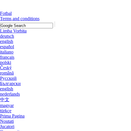
Fotbal
Terms and conditions
Limba Vorbita
deutsch
english
español