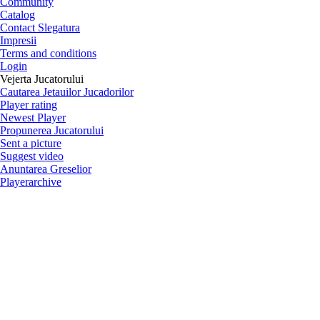
italiano
français
polski
Český
română
Русский
Български
english
nederlands
中文
magyar
türkçe
Prima Pagina
Noutati
Jucatori
Community
Catalog
Contact Slegatura
Impresii
Terms and conditions
Login
Vejerta Jucatorului
Cautarea Jetauilor Jucadorilor
Player rating
Newest Player