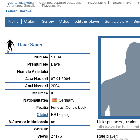
Vejerta Jucatorului
Cautarea Jetauilor Jucadorilor
Player rating
Newest Player
P
Anuntarea Greselior
Playerarchive
Ainar Einenkel
Profile
Cluburi
Gallery
Video
edit this player
Sent a picture
Sug
Dave Sauer
Numele
Sauer
Premumele
Dave
Numele Artistului
-
Jata Nasterii
07.01.2004
Anul Nasterii
2004
Marimea
0
Nationalitatea
Germany
Pozitia
Fundasi,Centre back
Clubul
RB Leipzig
A-Jucator In Nationala
no
Link spre acest jucadori:
Website
-
Views
27176
Rate player: