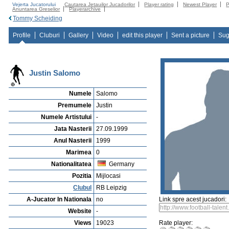
Vejerta Jucatorului
Cautarea Jetauilor Jucadorilor
Player rating
Newest Player
P
Anuntarea Greselior
Playerarchive
Tommy Scheiding
Profile
Cluburi
Gallery
Video
edit this player
Sent a picture
Sug
Justin Salomo
Numele
Salomo
Premumele
Justin
Numele Artistului
-
Jata Nasterii
27.09.1999
Anul Nasterii
1999
Marimea
0
Nationalitatea
Germany
Pozitia
Mijlocasi
Clubul
RB Leipzig
A-Jucator In Nationala
no
Link spre acest jucadori:
Website
-
Views
19023
Rate player: