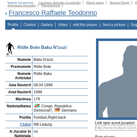
Vejerta Jucatorului
Cautarea Jetauilor Jucadorilor
Player rating
Newest Player
P
Anuntarea Greselior
Playerarchive
Francesco Raffaele Teodonno
Profile
Cluburi
Gallery
Video
edit this player
Sent a picture
Sug
Ridle Bote Baku N'zuzi
Numele
Baku N'zuzi
Premumele
Ridle Bote
Numele
Ridle Baku
Artistului
Jata Nasterii
08.04.1998
Anul Nasterii
1998
Marimea
176
Nationalitatea
Congo, Republica
Democrat?,
Germany
Pozitia
Fundasi,Right back
Link spre acest jucadori:
Clubul
RB Leipzig
A-Jucator In
no
Nationala