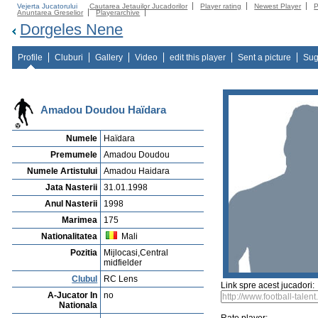
Vejerta Jucatorului
Cautarea Jetauilor Jucadorilor
Player rating
Newest Player
P
Anuntarea Greselior
Playerarchive
Dorgeles Nene
Profile
Cluburi
Gallery
Video
edit this player
Sent a picture
Sug
Amadou Doudou Haïdara
Numele
Haïdara
Premumele
Amadou Doudou
Numele Artistului
Amadou Haidara
Jata Nasterii
31.01.1998
Anul Nasterii
1998
Marimea
175
Nationalitatea
Mali
Pozitia
Mijlocasi,Central
midfielder
Clubul
RC Lens
Link spre acest jucadori:
A-Jucator In
no
Nationala