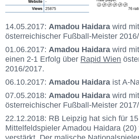
Rate player:
Website
-
Views
25875
76 rat
14.05.2017:
Amadou Haidara
wird mi
österreichischer Fußball-Meister 201
01.06.2017:
Amadou Haidara
wird mi
einen 2-1 Erfolg über
Rapid Wien
öste
2016/2017.
06.10.2017:
Amadou Haidara
ist A-Na
07.05.2018:
Amadou Haidara
wird mi
österreichischer Fußball-Meister 201
22.12.2018: RB Leipzig hat sich für 15
Mittelfeldspieler Amadou Haidara (20)
verstärkt. Der malische Nationalspieler