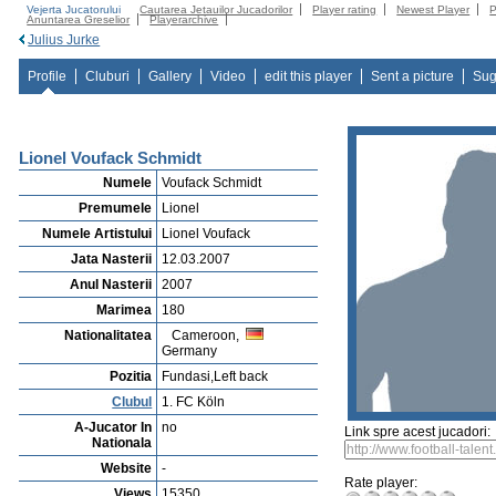
Vejerta Jucatorului
Cautarea Jetauilor Jucadorilor
Player rating
Newest Player
P
Anuntarea Greselior
Playerarchive
Julius Jurke
Profile
Cluburi
Gallery
Video
edit this player
Sent a picture
Sug
Lionel Voufack Schmidt
Numele
Voufack Schmidt
Premumele
Lionel
Numele Artistului
Lionel Voufack
Jata Nasterii
12.03.2007
Anul Nasterii
2007
Marimea
180
Nationalitatea
Cameroon,
Germany
Pozitia
Fundasi,Left back
Clubul
1. FC Köln
A-Jucator In
no
Link spre acest jucadori:
Nationala
Website
-
Rate player:
Views
15350