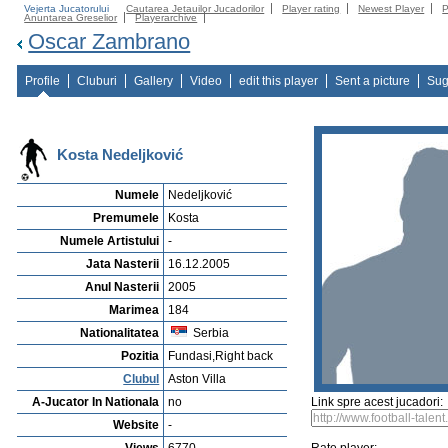
Vejerta Jucatorului
Cautarea Jetauilor Jucadorilor
Player rating
Newest Player
P
Anuntarea Greselior
Playerarchive
Oscar Zambrano
Profile
Cluburi
Gallery
Video
edit this player
Sent a picture
Sug
Kosta Nedeljković
Numele
Nedeljković
Premumele
Kosta
Numele Artistului
-
Jata Nasterii
16.12.2005
Anul Nasterii
2005
Marimea
184
Nationalitatea
Serbia
Pozitia
Fundasi,Right back
Clubul
Aston Villa
A-Jucator In Nationala
no
Link spre acest jucadori:
Website
-